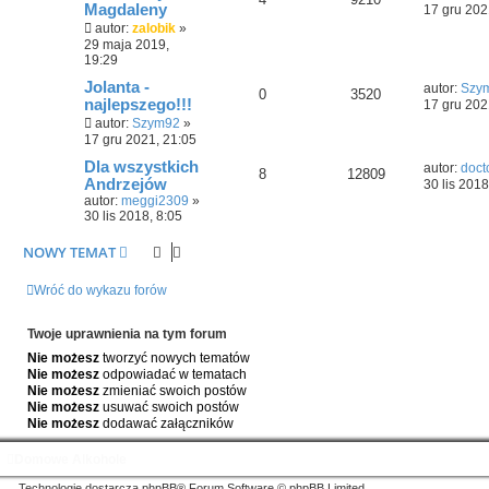
Magdaleny
17 gru 202
autor:
zalobik
»
29 maja 2019,
19:29
Jolanta -
autor:
Szy
0
3520
najlepszego!!!
17 gru 202
autor:
Szym92
»
17 gru 2021, 21:05
Dla wszystkich
autor:
doct
8
12809
Andrzejów
30 lis 2018
autor:
meggi2309
»
30 lis 2018, 8:05
NOWY TEMAT
Wróć do wykazu forów
Twoje uprawnienia na tym forum
Nie możesz
tworzyć nowych tematów
Nie możesz
odpowiadać w tematach
Nie możesz
zmieniać swoich postów
Nie możesz
usuwać swoich postów
Nie możesz
dodawać załączników
Domowe Alkohole
Technologię dostarcza
phpBB
® Forum Software © phpBB Limited