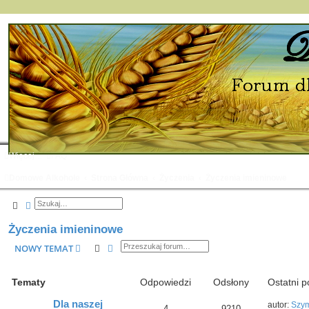
Więcej…
FAQ
Domowe Alkohole
Strona Główna
Życzenia
Życzenia imieninowe
Szukaj
Wyszukiwanie zaawansowane
Życzenia imieninowe
Szukaj
Wyszukiwanie zaawansowane
NOWY TEMAT
Tematy
Odpowiedzi
Odsłony
Ostatni p
Dla naszej
autor:
Szy
4
9210