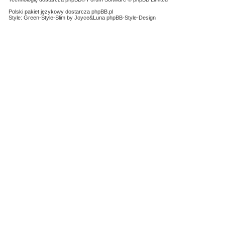
Polski pakiet językowy dostarcza
phpBB.pl
Style: Green-Style-Slim by Joyce&Luna
phpBB-Style-Design