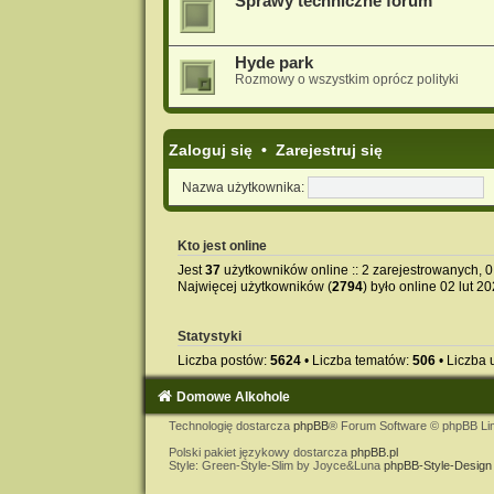
Sprawy techniczne forum
Hyde park
Rozmowy o wszystkim oprócz polityki
Zaloguj się
•
Zarejestruj się
Nazwa użytkownika:
Kto jest online
Jest
37
użytkowników online :: 2 zarejestrowanych, 0 
Najwięcej użytkowników (
2794
) było online 02 lut 2
Statystyki
Liczba postów:
5624
• Liczba tematów:
506
• Liczba
Domowe Alkohole
Technologię dostarcza
phpBB
® Forum Software © phpBB Li
Polski pakiet językowy dostarcza
phpBB.pl
Style: Green-Style-Slim by Joyce&Luna
phpBB-Style-Design