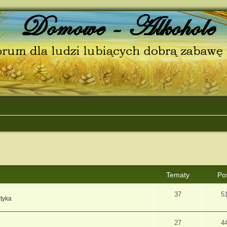
Tematy
Po
37
5
ktyka
27
4