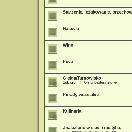
Starzenie, leżakowanie, przecho
Nalewki
Wino
Piwo
Giełda/Targowisko
Subforum:
Oferty bezterminowe
Porady wszelakie
Kulinaria
Znalezione w sieci i nie tylko