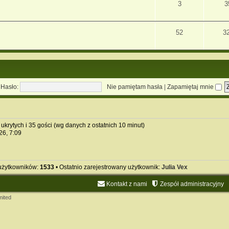
3
3
52
3
Hasło:
Nie pamiętam hasła
|
Zapamiętaj mnie
ukrytych i 35 gości (wg danych z ostatnich 10 minut)
026, 7:09
 użytkowników:
1533
• Ostatnio zarejestrowany użytkownik:
Julia Vex
Kontakt z nami
Zespół administracyjny
mited