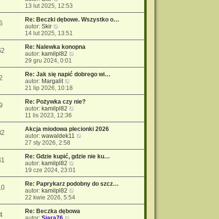
y
e
13 lut 2025, 12:53
ś
t
w
l
Re: Beczki dębowe. Wszystko o…
6
i
W
n
autor:
Skir
e
y
a
14 lut 2025, 13:51
t
ś
j
l
w
n
Re: Nalewka konopna
62
n
i
W
o
autor:
kamilpl82
a
e
y
w
29 gru 2024, 0:01
j
t
ś
s
n
l
w
z
Re: Jak się napić dobrego wi…
2
o
n
W
i
y
autor:
Margalit
w
a
y
e
p
21 lip 2026, 10:18
s
j
ś
t
o
z
n
w
l
s
Re: Pożywka czy nie?
9
y
o
i
n
W
t
autor:
kamilpl82
p
w
e
a
y
11 lis 2023, 12:36
o
s
t
j
ś
s
z
l
n
w
Akcja miodowa plecionki 2026
32
t
y
n
o
i
W
autor:
wawaldek11
p
a
w
e
y
27 sty 2026, 2:58
o
j
s
t
ś
s
n
z
l
w
Re: Gdzie kupić, gdzie nie ku…
41
t
o
y
n
W
i
autor:
kamilpl82
w
p
a
y
e
19 cze 2024, 23:01
s
o
j
ś
t
z
s
n
w
l
Re: Paprykarz podobny do szcz…
10
y
t
o
i
W
n
autor:
kamilpl82
p
w
e
y
a
22 kwie 2026, 5:54
o
s
t
ś
j
s
z
l
w
n
Re: Beczka dębowa
4
t
W
y
n
i
o
autor:
Siara76