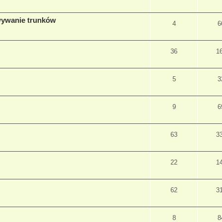
wywanie trunków
4
6
36
1
5
3
9
6
63
3
22
1
62
3
8
8