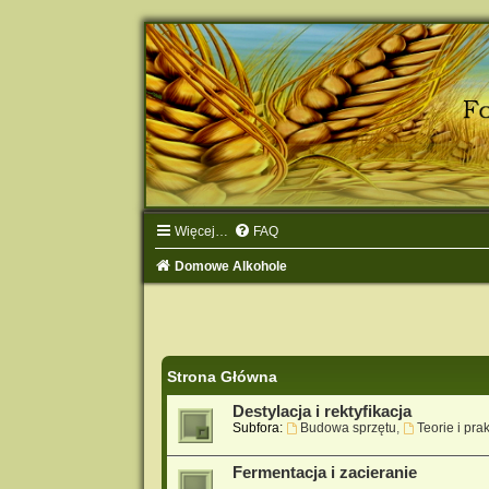
Więcej…
FAQ
Domowe Alkohole
Strona Główna
Destylacja i rektyfikacja
Subfora:
Budowa sprzętu
,
Teorie i pra
Fermentacja i zacieranie