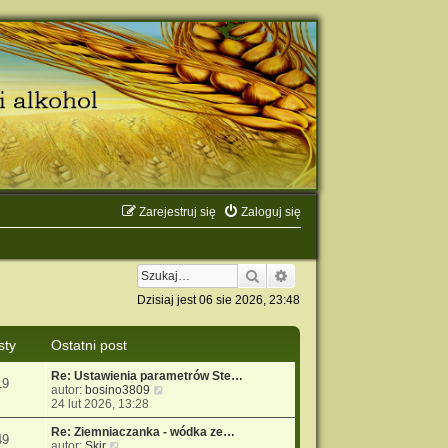
Zarejestruj się
Zaloguj się
Szukaj
Wyszukiwanie zaawanso
Dzisiaj jest 06 sie 2026, 23:48
sty
Ostatni post
Re: Ustawienia parametrów Ste…
19
W
autor:
bosino3809
y
24 lut 2026, 13:28
ś
w
Re: Ziemniaczanka - wódka ze…
49
W
i
autor:
Skir