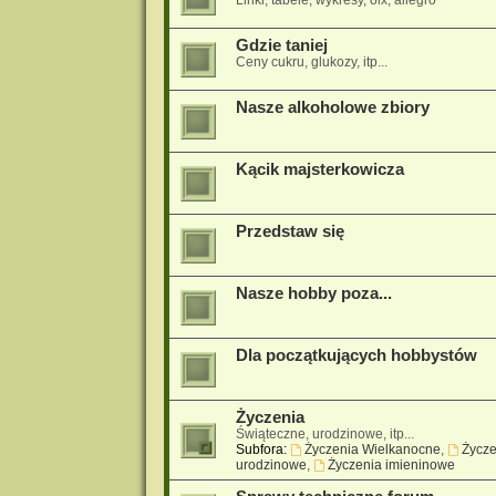
Linki, tabele, wykresy, olx, allegro
Gdzie taniej
Ceny cukru, glukozy, itp...
Nasze alkoholowe zbiory
Kącik majsterkowicza
Przedstaw się
Nasze hobby poza...
Dla początkujących hobbystów
Życzenia
Świąteczne, urodzinowe, itp...
Subfora:
Życzenia Wielkanocne
,
Życze
urodzinowe
,
Życzenia imieninowe