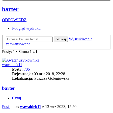
barter
ODPOWIEDZ
Podgląd wydruku
Wyszukiwanie
Szukaj
zaawansowane
Posty: 1 • Strona
1
z
1
wawaldek11
Posty:
706
Rejestracja:
09 mar 2018, 22:28
Lokalizacja:
Puszcza Goleniowska
barter
Cytuj
Post
autor:
wawaldek11
»
13 wrz 2023, 15:50