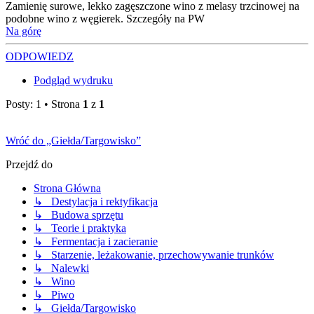
Zamienię surowe, lekko zagęszczone wino z melasy trzcinowej na
podobne wino z węgierek. Szczegóły na PW
Na górę
ODPOWIEDZ
Podgląd wydruku
Posty: 1 • Strona
1
z
1
Wróć do „Giełda/Targowisko”
Przejdź do
Strona Główna
↳ Destylacja i rektyfikacja
↳ Budowa sprzętu
↳ Teorie i praktyka
↳ Fermentacja i zacieranie
↳ Starzenie, leżakowanie, przechowywanie trunków
↳ Nalewki
↳ Wino
↳ Piwo
↳ Giełda/Targowisko