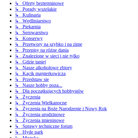
↳ Oferty bezterminowe
↳ Porady wszelakie
↳ Kulinaria
↳ Wędliniarstwo
↳ Piekarnia
↳ Serowarstwo
↳ Konserwy
↳ Przetwory na szybko i na zimę
↳ Przepisy na różne dania
↳ Znalezione w sieci i nie tylko
↳ Gdzie taniej
↳ Nasze alkoholowe zbiory
↳ Kącik majsterkowicza
↳ Przedstaw się
↳ Nasze hobby poza...
↳ Dla początkujących hobbystów
↳ Życzenia
↳ Życzenia Wielkanocne
↳ Życzenia na Boże Narodzenie i Nowy Rok
↳ Życzenia urodzinowe
↳ Życzenia imieninowe
↳ Sprawy techniczne forum
↳ Hyde park
↳ Muzyka