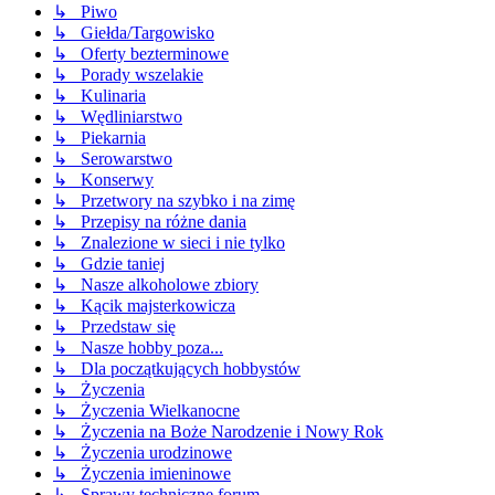
↳ Piwo
↳ Giełda/Targowisko
↳ Oferty bezterminowe
↳ Porady wszelakie
↳ Kulinaria
↳ Wędliniarstwo
↳ Piekarnia
↳ Serowarstwo
↳ Konserwy
↳ Przetwory na szybko i na zimę
↳ Przepisy na różne dania
↳ Znalezione w sieci i nie tylko
↳ Gdzie taniej
↳ Nasze alkoholowe zbiory
↳ Kącik majsterkowicza
↳ Przedstaw się
↳ Nasze hobby poza...
↳ Dla początkujących hobbystów
↳ Życzenia
↳ Życzenia Wielkanocne
↳ Życzenia na Boże Narodzenie i Nowy Rok
↳ Życzenia urodzinowe
↳ Życzenia imieninowe
↳ Sprawy techniczne forum