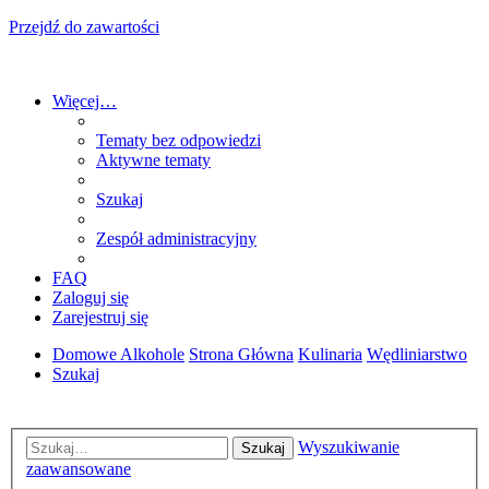
Przejdź do zawartości
Więcej…
Tematy bez odpowiedzi
Aktywne tematy
Szukaj
Zespół administracyjny
FAQ
Zaloguj się
Zarejestruj się
Domowe Alkohole
Strona Główna
Kulinaria
Wędliniarstwo
Szukaj
Wyszukiwanie
Szukaj
zaawansowane