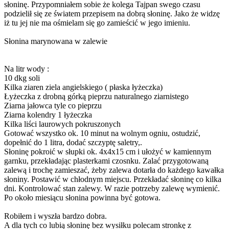
słoninę. Przypomniałem sobie że kolega Tajpan swego czasu
podzielił się ze światem przepisem na dobrą słoninę. Jako że widzę
iż tu jej nie ma ośmielam się go zamieścić w jego imieniu.
Słonina marynowana w zalewie
Na litr wody :
10 dkg soli
Kilka ziaren ziela angielskiego ( płaska łyżeczka)
Łyżeczka z drobną górką pieprzu naturalnego ziarnistego
Ziarna jałowca tyle co pieprzu
Ziarna kolendry 1 łyżeczka
Kilka liści laurowych pokruszonych
Gotować wszystko ok. 10 minut na wolnym ogniu, ostudzić,
dopełnić do 1 litra, dodać szczyptę saletry,.
Słoninę pokroić w słupki ok. 4x4x15 cm i ułożyć w kamiennym
garnku, przekładając plasterkami czosnku. Zalać przygotowaną
zalewą i trochę zamieszać, żeby zalewa dotarła do każdego kawałka
słoniny. Postawić w chłodnym miejscu. Przekładać słoninę co kilka
dni. Kontrolować stan zalewy. W razie potrzeby zalewę wymienić.
Po około miesiącu słonina powinna być gotowa.
Robiłem i wyszła bardzo dobra.
A dla tych co lubią słoninę bez wysiłku polecam stronkę z