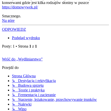
konserwami gdzie jest kilka rodzajów słoniny w puszce
https://domowywek.pl/
Smacznego.
Na górę
ODPOWIEDZ
Podgląd wydruku
Posty: 1 • Strona
1
z
1
Wróć do „Wędliniarstwo”
Przejdź do
Strona Główna
↳ Destylacja i rektyfikacja
↳ Budowa sprzętu
↳ Teorie i praktyka
↳ Fermentacja i zacieranie
↳ Starzenie, leżakowanie, przechowywanie trunków
↳ Nalewki
↳ Wino