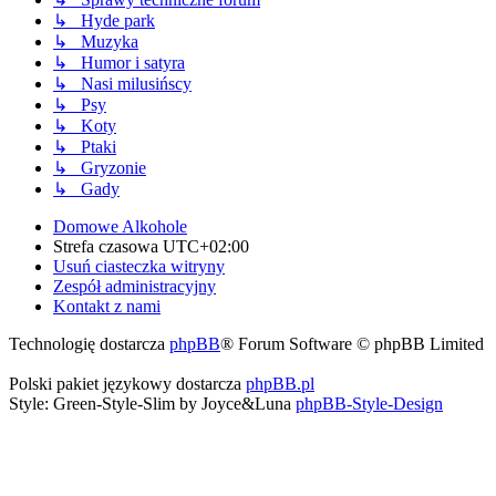
↳ Hyde park
↳ Muzyka
↳ Humor i satyra
↳ Nasi milusińscy
↳ Psy
↳ Koty
↳ Ptaki
↳ Gryzonie
↳ Gady
Domowe Alkohole
Strefa czasowa
UTC+02:00
Usuń ciasteczka witryny
Zespół administracyjny
Kontakt z nami
Technologię dostarcza
phpBB
® Forum Software © phpBB Limited
Polski pakiet językowy dostarcza
phpBB.pl
Style: Green-Style-Slim by Joyce&Luna
phpBB-Style-Design