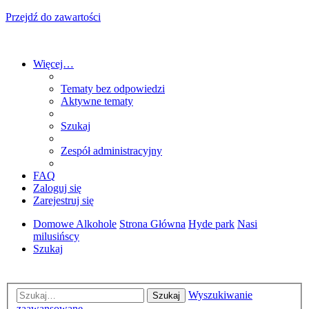
Przejdź do zawartości
Więcej…
Tematy bez odpowiedzi
Aktywne tematy
Szukaj
Zespół administracyjny
FAQ
Zaloguj się
Zarejestruj się
Domowe Alkohole
Strona Główna
Hyde park
Nasi
milusińscy
Szukaj
Wyszukiwanie
Szukaj
zaawansowane