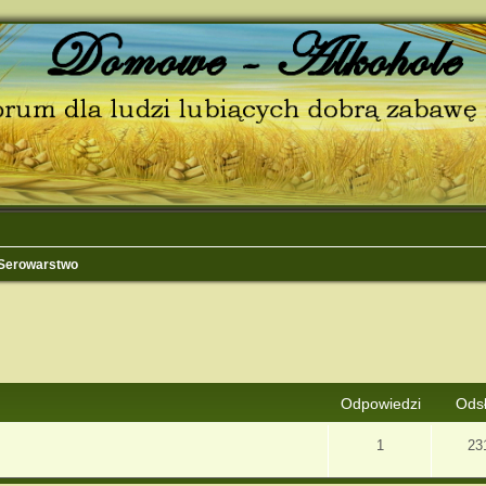
Serowarstwo
j
Wyszukiwanie zaawansowane
Odpowiedzi
Ods
1
23