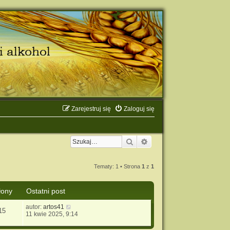
Zarejestruj się
Zaloguj się
Szukaj
Wyszukiwanie zaawanso
Tematy: 1 • Strona
1
z
1
łony
Ostatni post
autor:
artos41
15
11 kwie 2025, 9:14