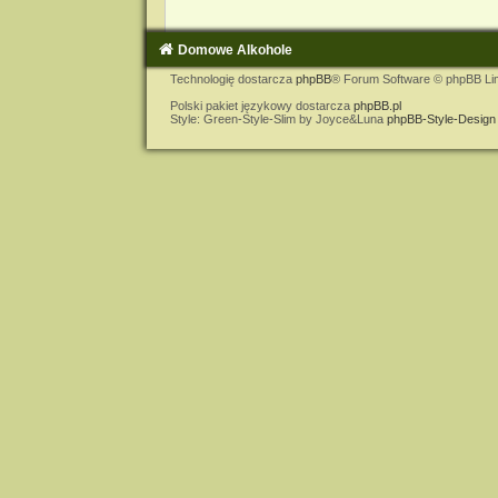
Domowe Alkohole
Technologię dostarcza
phpBB
® Forum Software © phpBB Li
Polski pakiet językowy dostarcza
phpBB.pl
Style: Green-Style-Slim by Joyce&Luna
phpBB-Style-Design