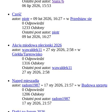
Ostatni post
autor:
Siara76
06 lip 2026, 15:53
Cześć
autor:
piotr
» 09 lut 2026, 16:27 » w
Przedstaw się
0
Odpowiedzi
1233
Odsłony
Ostatni post
autor:
piotr
09 lut 2026, 16:27
Akcja miodowa plecionki 2026
autor:
wawaldek11
» 27 sty 2026, 2:58 » w
Giełda/Targowisko
0
Odpowiedzi
1316
Odsłony
Ostatni post
autor:
wawaldek11
27 sty 2026, 2:58
Napęd mieszadła
autor:
radom1987
» 17 sty 2026, 21:57 » w
Budowa sprzętu
0
Odpowiedzi
1206
Odsłony
Ostatni post
autor:
radom1987
17 sty 2026, 21:57
Datki na forum 2026