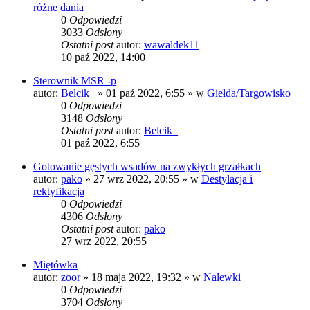
różne dania
0
Odpowiedzi
3033
Odsłony
Ostatni post
autor:
wawaldek11
10 paź 2022, 14:00
Sterownik MSR -p
autor:
Belcik_
» 01 paź 2022, 6:55 » w
Giełda/Targowisko
0
Odpowiedzi
3148
Odsłony
Ostatni post
autor:
Belcik_
01 paź 2022, 6:55
Gotowanie gęstych wsadów na zwykłych grzałkach
autor:
pako
» 27 wrz 2022, 20:55 » w
Destylacja i
rektyfikacja
0
Odpowiedzi
4306
Odsłony
Ostatni post
autor:
pako
27 wrz 2022, 20:55
Miętówka
autor:
zoor
» 18 maja 2022, 19:32 » w
Nalewki
0
Odpowiedzi
3704
Odsłony