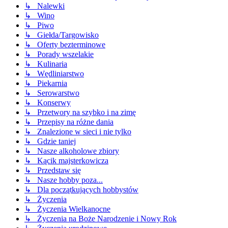
↳ Nalewki
↳ Wino
↳ Piwo
↳ Giełda/Targowisko
↳ Oferty bezterminowe
↳ Porady wszelakie
↳ Kulinaria
↳ Wędliniarstwo
↳ Piekarnia
↳ Serowarstwo
↳ Konserwy
↳ Przetwory na szybko i na zimę
↳ Przepisy na różne dania
↳ Znalezione w sieci i nie tylko
↳ Gdzie taniej
↳ Nasze alkoholowe zbiory
↳ Kącik majsterkowicza
↳ Przedstaw się
↳ Nasze hobby poza...
↳ Dla początkujących hobbystów
↳ Życzenia
↳ Życzenia Wielkanocne
↳ Życzenia na Boże Narodzenie i Nowy Rok