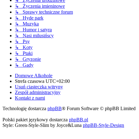
↳ Życzenia urodzinowe
↳ Życzenia imieninowe
↳ Sprawy techniczne forum
↳ Hyde park
↳ Muzyka
↳ Humor i satyra
↳ Nasi milusińscy
↳ Psy
↳ Koty
↳ Ptaki
↳ Gryzonie
↳ Gady
Domowe Alkohole
Strefa czasowa
UTC+02:00
Usuń ciasteczka witryny
Zespół administracyjny
Kontakt z nami
Technologię dostarcza
phpBB
® Forum Software © phpBB Limited
Polski pakiet językowy dostarcza
phpBB.pl
Style: Green-Style-Slim by Joyce&Luna
phpBB-Style-Design