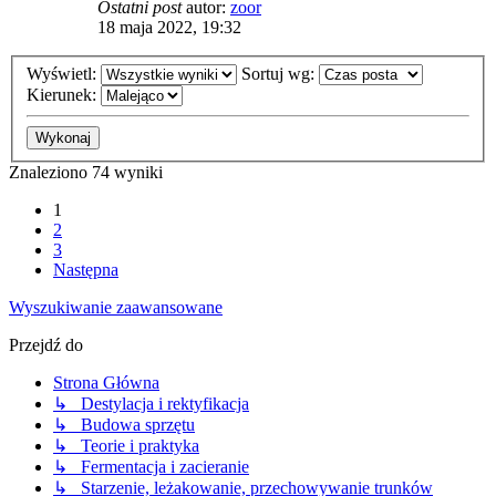
Ostatni post
autor:
zoor
18 maja 2022, 19:32
Wyświetl:
Sortuj wg:
Kierunek:
Znaleziono 74 wyniki
1
2
3
Następna
Wyszukiwanie zaawansowane
Przejdź do
Strona Główna
↳ Destylacja i rektyfikacja
↳ Budowa sprzętu
↳ Teorie i praktyka
↳ Fermentacja i zacieranie
↳ Starzenie, leżakowanie, przechowywanie trunków