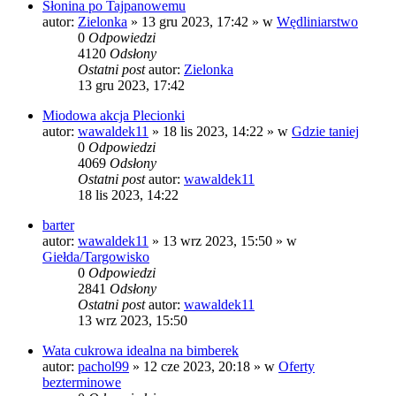
Słonina po Tajpanowemu
autor:
Zielonka
» 13 gru 2023, 17:42 » w
Wędliniarstwo
0
Odpowiedzi
4120
Odsłony
Ostatni post
autor:
Zielonka
13 gru 2023, 17:42
Miodowa akcja Plecionki
autor:
wawaldek11
» 18 lis 2023, 14:22 » w
Gdzie taniej
0
Odpowiedzi
4069
Odsłony
Ostatni post
autor:
wawaldek11
18 lis 2023, 14:22
barter
autor:
wawaldek11
» 13 wrz 2023, 15:50 » w
Giełda/Targowisko
0
Odpowiedzi
2841
Odsłony
Ostatni post
autor:
wawaldek11
13 wrz 2023, 15:50
Wata cukrowa idealna na bimberek
autor:
pachol99
» 12 cze 2023, 20:18 » w
Oferty
bezterminowe