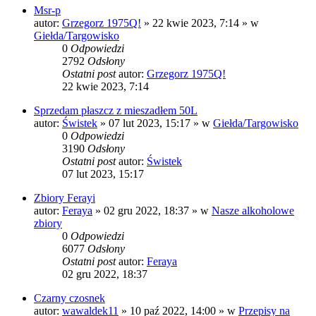
Msr-p
autor:
Grzegorz 1975Q!
» 22 kwie 2023, 7:14 » w
Giełda/Targowisko
0
Odpowiedzi
2792
Odsłony
Ostatni post
autor:
Grzegorz 1975Q!
22 kwie 2023, 7:14
Sprzedam płaszcz z mieszadłem 50L
autor:
Świstek
» 07 lut 2023, 15:17 » w
Giełda/Targowisko
0
Odpowiedzi
3190
Odsłony
Ostatni post
autor:
Świstek
07 lut 2023, 15:17
Zbiory Ferayi
autor:
Feraya
» 02 gru 2022, 18:37 » w
Nasze alkoholowe
zbiory
0
Odpowiedzi
6077
Odsłony
Ostatni post
autor:
Feraya
02 gru 2022, 18:37
Czarny czosnek
autor:
wawaldek11
» 10 paź 2022, 14:00 » w
Przepisy na