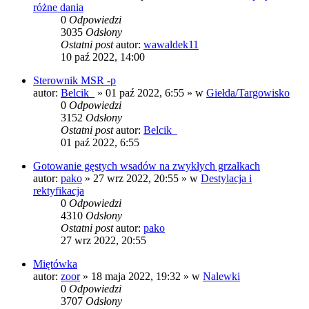
różne dania
0
Odpowiedzi
3035
Odsłony
Ostatni post
autor:
wawaldek11
10 paź 2022, 14:00
Sterownik MSR -p
autor:
Belcik_
» 01 paź 2022, 6:55 » w
Giełda/Targowisko
0
Odpowiedzi
3152
Odsłony
Ostatni post
autor:
Belcik_
01 paź 2022, 6:55
Gotowanie gęstych wsadów na zwykłych grzałkach
autor:
pako
» 27 wrz 2022, 20:55 » w
Destylacja i
rektyfikacja
0
Odpowiedzi
4310
Odsłony
Ostatni post
autor:
pako
27 wrz 2022, 20:55
Miętówka
autor:
zoor
» 18 maja 2022, 19:32 » w
Nalewki
0
Odpowiedzi
3707
Odsłony