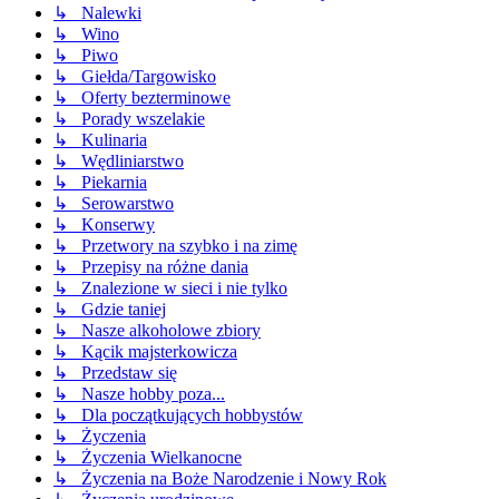
↳ Nalewki
↳ Wino
↳ Piwo
↳ Giełda/Targowisko
↳ Oferty bezterminowe
↳ Porady wszelakie
↳ Kulinaria
↳ Wędliniarstwo
↳ Piekarnia
↳ Serowarstwo
↳ Konserwy
↳ Przetwory na szybko i na zimę
↳ Przepisy na różne dania
↳ Znalezione w sieci i nie tylko
↳ Gdzie taniej
↳ Nasze alkoholowe zbiory
↳ Kącik majsterkowicza
↳ Przedstaw się
↳ Nasze hobby poza...
↳ Dla początkujących hobbystów
↳ Życzenia
↳ Życzenia Wielkanocne
↳ Życzenia na Boże Narodzenie i Nowy Rok