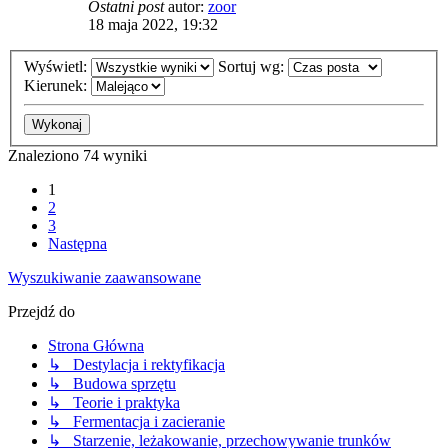
Ostatni post
autor:
zoor
18 maja 2022, 19:32
Wyświetl:
Sortuj wg:
Kierunek:
Znaleziono 74 wyniki
1
2
3
Następna
Wyszukiwanie zaawansowane
Przejdź do
Strona Główna
↳ Destylacja i rektyfikacja
↳ Budowa sprzętu
↳ Teorie i praktyka
↳ Fermentacja i zacieranie
↳ Starzenie, leżakowanie, przechowywanie trunków