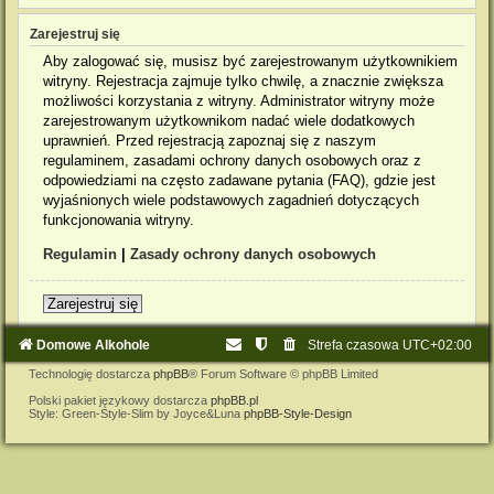
Zarejestruj się
Aby zalogować się, musisz być zarejestrowanym użytkownikiem
witryny. Rejestracja zajmuje tylko chwilę, a znacznie zwiększa
możliwości korzystania z witryny. Administrator witryny może
zarejestrowanym użytkownikom nadać wiele dodatkowych
uprawnień. Przed rejestracją zapoznaj się z naszym
regulaminem, zasadami ochrony danych osobowych oraz z
odpowiedziami na często zadawane pytania (FAQ), gdzie jest
wyjaśnionych wiele podstawowych zagadnień dotyczących
funkcjonowania witryny.
Regulamin
|
Zasady ochrony danych osobowych
Zarejestruj się
Domowe Alkohole
Strefa czasowa
UTC+02:00
Technologię dostarcza
phpBB
® Forum Software © phpBB Limited
Polski pakiet językowy dostarcza
phpBB.pl
Style: Green-Style-Slim by Joyce&Luna
phpBB-Style-Design