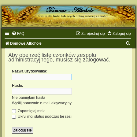
FAQ
Zarejestruj się
Zaloguj się
S
Domowe Alkohole
z
Aby obejrzeć listę członków zespołu
administracyjnego, musisz się zalogować.
u
k
Nazwa użytkownika:
a
j
Hasło:
Nie pamiętam hasła
Wyślij ponownie e-mail aktywacyjny
Zapamiętaj mnie
Ukryj mój status podczas tej sesji